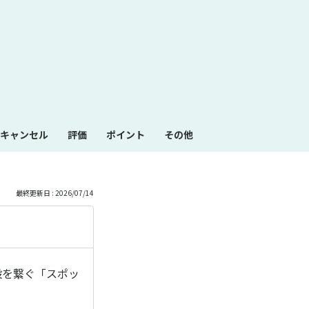
も
っ
と
見
キャンセル
評価
ポイント
その他
る
最終更新日 : 2026/07/14
設を繋ぐ「スポッ