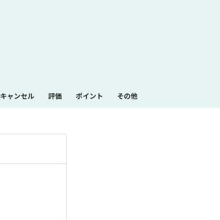
も
っ
と
見
キャンセル
評価
ポイント
その他
る